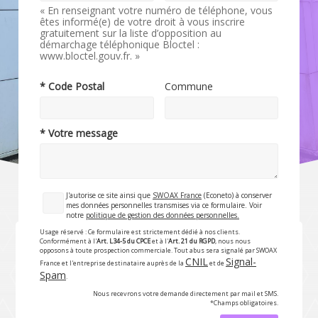
« En renseignant votre numéro de téléphone, vous
êtes informé(e) de votre droit à vous inscrire
gratuitement sur la liste d’opposition au
démarchage téléphonique Bloctel :
www.bloctel.gouv.fr. »
* Code Postal
Commune
* Votre message
J'autorise ce site ainsi que
SWOAX France
(Econeto) à conserver
mes données personnelles transmises via ce formulaire. Voir
notre
politique de gestion des données personnelles.
Usage réservé : Ce formulaire est strictement dédié à nos clients.
Conformément à l'
Art. L34-5 du CPCE
et à l'
Art. 21 du RGPD
, nous nous
opposons à toute prospection commerciale. Tout abus sera signalé par SWOAX
CNIL
Signal-
France et l'entreprise destinataire auprès de la
et de
Spam
.
Nous recevrons votre demande directement par mail et SMS.
*Champs obligatoires.