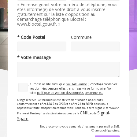
« En renseignant votre numéro de téléphone, vous
êtes informé(e) de votre droit à vous inscrire
gratuitement sur la liste d’opposition au
démarchage téléphonique Bloctel :
www.bloctel.gouv.fr. »
* Code Postal
Commune
* Votre message
J'autorise ce site ainsi que
SWOAX France
(Econeto) à conserver
mes données personnelles transmises via ce formulaire. Voir
notre
politique de gestion des données personnelles.
Usage réservé : Ce formulaire est strictement dédié à nos clients.
Conformément à l'
Art. L34-5 du CPCE
et à l'
Art. 21 du RGPD
, nous nous
opposons à toute prospection commerciale. Tout abus sera signalé par SWOAX
CNIL
Signal-
France et l'entreprise destinataire auprès de la
et de
Spam
.
Nous recevrons votre demande directement par mail et SMS.
*Champs obligatoires.